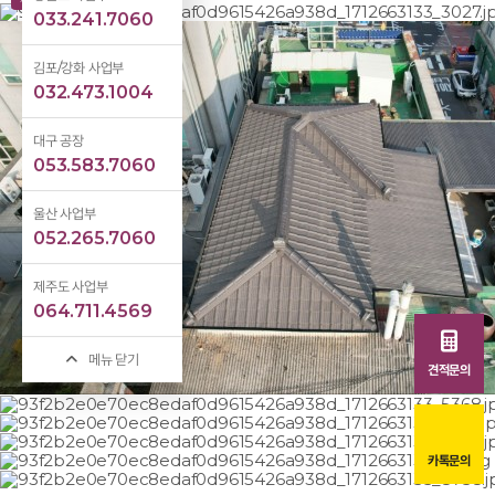
033.241.7060
김포/강화 사업부
032.473.1004
대구 공장
053.583.7060
울산 사업부
052.265.7060
제주도 사업부
064.711.4569
메뉴 닫기
견적문의
카톡문의