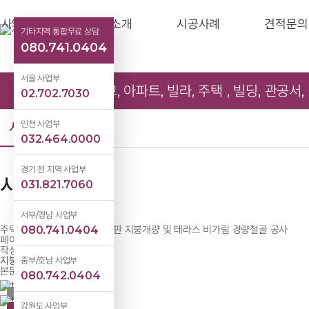
사업소개
제품소개
시공사례
견적문의
기타지역 통합무료 상담
080.741.0404
서울 사업부
학교, 아파트, 빌라, 주택 , 빌딩, 관공
02.702.7030
인천 사업부
시공사례
032.464.0000
경기 전 지역 사업부
시공사례
031.821.7060
서부/경남 사업부
주택,슬라브
기와지붕 칼라강판 지붕개량 및 테라스 비가림 경량철골 공사
080.741.0404
페이지 정보
작성자
지붕명가
중부/호남 사업부
본문
080.742.0404
시공 전
강원도 사업부
시공 후